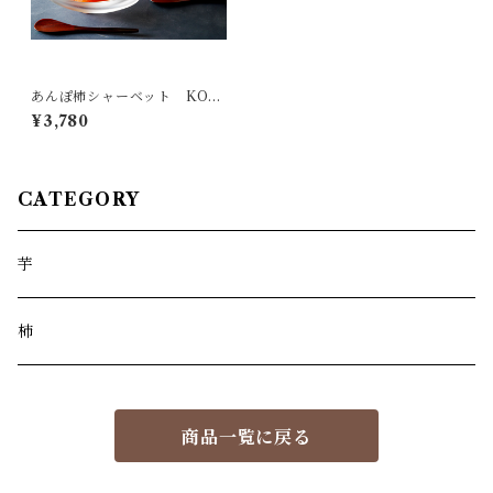
あんぽ柿シャーベット KOH
AKU（6個入）
¥3,780
ぐるなび秘書が選ぶ接待の
手土産 特選品
CATEGORY
芋
柿
商品一覧に戻る