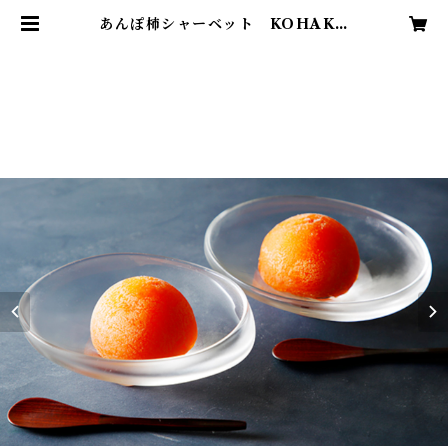
あんぽ柿シャーベット KOHAKU
（6個入） ぐるなび
秘書が選ぶ接待の手土産 特選品 |
OTON（菜夢来）