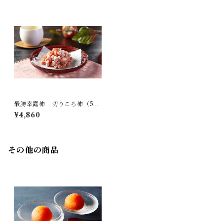
最勝幸露柿 切りころ柿（50
g 6個入）
¥4,860
ぐるなび秘書が選ぶ接待の
手土産 2016特選品
その他の商品